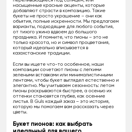
переливающиеся под солнцем, или
насыщенные красные акценты, которые
добавляют страсти в композицию. Такие
букеты не просто украшение – они как
объятия, полные искренности. Мы предлагаем
варианты, подходящие для любого события,
от тихого ужина вдвоем до большого
праздника. И помните, что пионы – это не
только красота, но и символ процветания,
который идеально вписывается в
казахстанские традиции.
Если вы ищете что-то особенное, наши
композиции сочетают пионы с легкими
зелеными вставками или минималистичными
лентами, чтобы букет выглядел естественно и
элегантно. Мы учитываем сезонность: летом
пионы раскрываются быстрее, а осенью их
оттенки становятся глубже, как осенние
листья. В Guls каждый заказ – это история,
которую мы помогаем вам рассказать через
цветы.
Букет пионов: как выбрать
идеальный для вашего