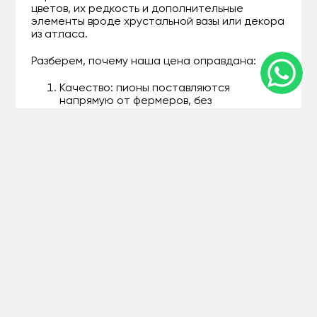
цветов, их редкость и дополнительные
элементы вроде хрустальной вазы или декора
из атласа.
Разберем, почему наша цена оправдана:
Качество: пионы поставляются
напрямую от фермеров, без
посредников, так что вы платите за
свежесть, а не за наценки.
Гибкость: используйте фильтр по
бюджету на сайте – от эконом до
премиум, чтобы не тратить лишнего.
Бонусы: при покупке от 50 тысяч –
бесплатная доставка в Жезказгане и
мини-сюрприз в виде саше с ароматом.
Например, за 35 тысяч тенге вы получите
букет из 15 пионов в смешанных тонах,
упакованный в крафт-бумагу – идеальный
баланс цены и эстетики. Мы прозрачны: вся
информация о составе видна в описании. Если
бюджет ограничен, спросите о сезонных
акциях – пионы в разгар цветения всегда
выгоднее.