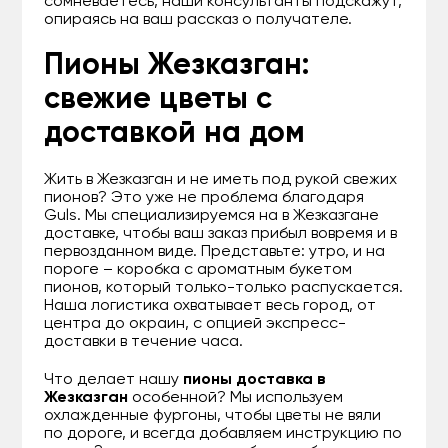
сомневаетесь, наши консультанты подскажут,
опираясь на ваш рассказ о получателе.
Пионы Жезказган:
свежие цветы с
доставкой на дом
Жить в Жезказган и не иметь под рукой свежих
пионов? Это уже не проблема благодаря
Guls. Мы специализируемся на в Жезказгане
доставке, чтобы ваш заказ прибыл вовремя и в
первозданном виде. Представьте: утро, и на
пороге – коробка с ароматным букетом
пионов, который только-только распускается.
Наша логистика охватывает весь город, от
центра до окраин, с опцией экспресс-
доставки в течение часа.
Что делает нашу
пионы доставка в
Жезказган
особенной? Мы используем
охлажденные фургоны, чтобы цветы не вяли
по дороге, и всегда добавляем инструкцию по