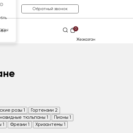
SD
Обратный звонок
убль
0
ары
нге
Жезказган
ане
ские розы
1
Гортензии
2
новидные тюльпаны
1
Пионы
1
ы
1
Фрезии
1
Хризантемы
1