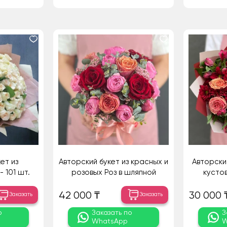
ет из
Авторский букет из красных и
Авторски
 101 шт.
розовых Роз в шляпной
кусто
коробке
ко
42 000 ₸
30 000 
Заказать
Заказать
о
Заказать по
З
WhatsApp
W