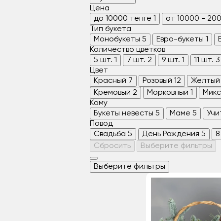
Цена
до 10000 тенге
1
от 10000 - 20
Тип букета
Монобукеты
5
Евро-букеты
1
Количество цветков
5 шт.
1
7 шт.
2
9 шт.
1
11 шт.
3
Цвет
Красный
7
Розовый
12
Желтый
Кремовый
2
Морковный
1
Микс
Кому
Букеты невесты
5
Маме
5
Учи
Повод
Свадьба
5
День Рождения
5
8
Сбросить
Выберите фильтры
Выберите фильтры