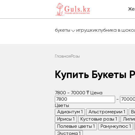
Же
букеты
игрушки
клубника в шок
Главная
Розы
Купить Букеты 
7800
-
70000
₸
Цена
-
Цветы
Адиантум
1
Альстромерии
1
В
Ирисы
1
Кустовые розы
1
Лили
Полевые цветы
1
Ранункулюс
1
Эустома
1