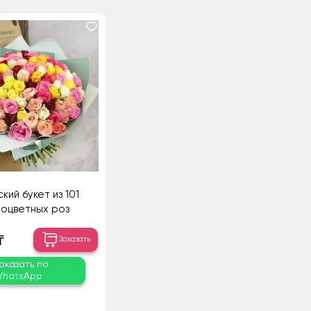
кий букет из 101
оцветных роз
₸
Заказать
аказать по
hatsApp