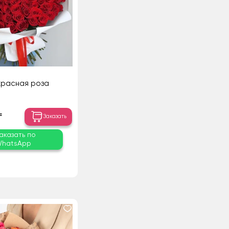
 красная роза
₸
Заказать
аказать по
hatsApp