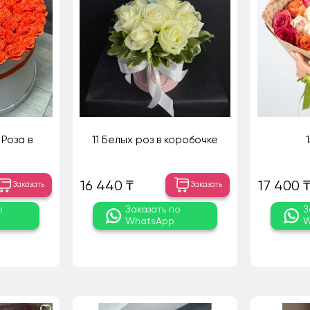
Роза в
11 Белых роз в коробочке
16 440 ₸
17 400 
Заказать
Заказать
о
Заказать по
З
WhatsApp
W