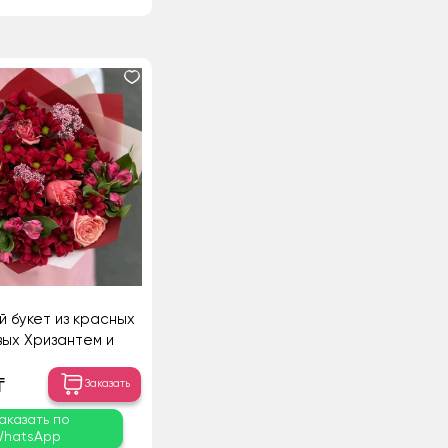
й букет из красных
вых Хризантем и
ралловых Роз
₸
Заказать
аказать по
hatsApp