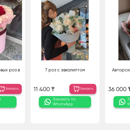
вых роз в
7 роз с эвкалиптом
Авторск
11 400 ₸
36 000 
Заказать
Заказать
о
Заказать по
З
WhatsApp
W