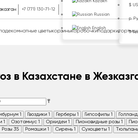
Kazakh
$ U
зказган
+7 (771) 130-71-12
Russian
р. Р
English
оладе
комнатные цветы
корзины
коробочки
подарки
торты
ш
₸ Те
Роз в Казахстане в Жезказг
₸
ибурнум
1
Гвоздики
1
Герберы
1
Гипсофилы
1
Голланд
и
1
Озотамнус
1
Орхидеи
1
Пионовидные розы
1
Пио
Розы
35
Ромашки
1
Сирень
1
Сухоцветы
1
Тюльпан