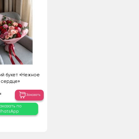
ий букет «Нежное
сердце»
₸
Заказать
аказать по
hatsApp