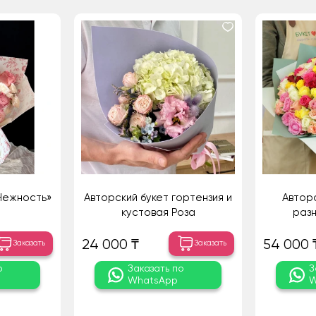
Нежность»
Авторский букет гортензия и
Авторс
кустовая Роза
разн
24 000 ₸
54 000 
Заказать
Заказать
о
Заказать по
З
WhatsApp
W