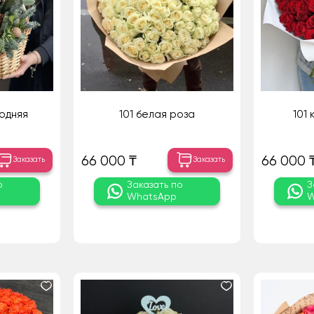
одняя
101 белая роза
101
66 000 ₸
66 000 
Заказать
Заказать
о
Заказать по
З
WhatsApp
W