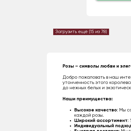
Загрузить ещё (
15
из 78)
Розы – символы любви и эле
Добро пожаловать в наш интер
утонченность этого королевс
до нежных белых и экзотическ
Наши преимущества:
Высокое качество
: Мы 
каждой розы.
Широкий ассортимент
:
Индивидуальный подхо