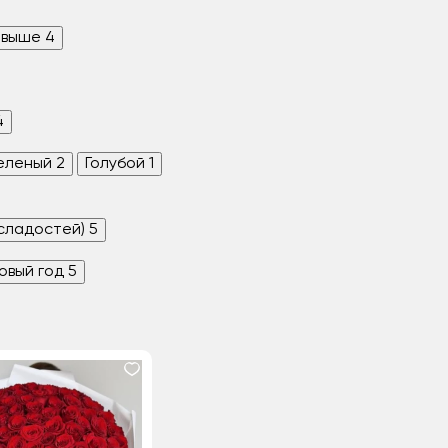
 выше
4
4
еленый
2
Голубой
1
 сладостей)
5
овый год
5