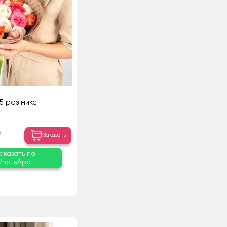
15 роз микс
₸
Заказать
аказать по
hatsApp