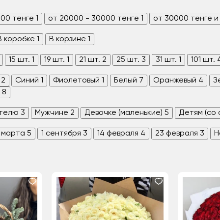
000 тенге
1
от 20000 - 30000 тенге
1
от 30000 тенге и
В коробке
1
В корзине
1
15 шт.
1
19 шт.
1
21 шт.
2
25 шт.
3
31 шт.
1
101 шт.
2
Синий
1
Фиолетовый
1
Белый
7
Оранжевый
4
З
8
телю
3
Мужчине
2
Девочке (маленькие)
5
Детям (со
 марта
5
1 сентября
3
14 февраля
4
23 февраля
3
Н